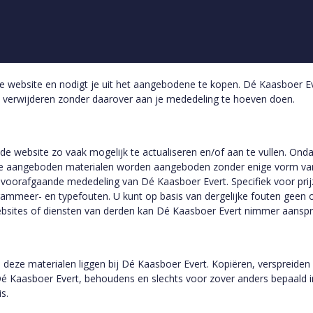
de website en nodigt je uit het aangebodene te kopen. Dé Kaasboer Ev
 verwijderen zonder daarover aan je mededeling te hoeven doen.
e website zo vaak mogelijk te actualiseren en/of aan te vullen. Ond
site aangeboden materialen worden aangeboden zonder enige vorm van
voorafgaande mededeling van Dé Kaasboer Evert. Specifiek voor prij
rammeer- en typefouten. U kunt op basis van dergelijke fouten gee
sites of diensten van derden kan Dé Kaasboer Evert nimmer aanspra
 deze materialen liggen bij Dé Kaasboer Evert. Kopiëren, verspreiden 
é Kaasboer Evert, behoudens en slechts voor zover anders bepaald in 
s.